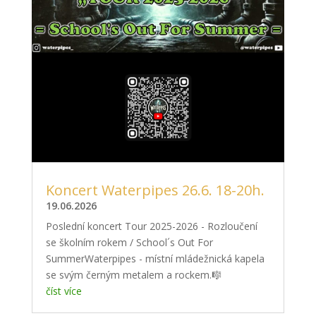
Koncert Waterpipes 26.6. 18-20h.
19.06.2026
Poslední koncert Tour 2025-2026 - Rozloučení
se školním rokem / School´s Out For
SummerWaterpipes - místní mládežnická kapela
se svým černým metalem a rockem.🎼
číst více