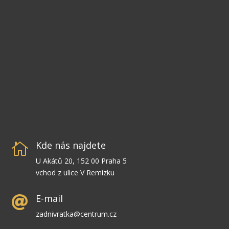
Kde nás najdete

U Akátů 20, 152 00 Praha 5
vchod z ulice V Remízku
E-mail

zadnivratka@centrum.cz