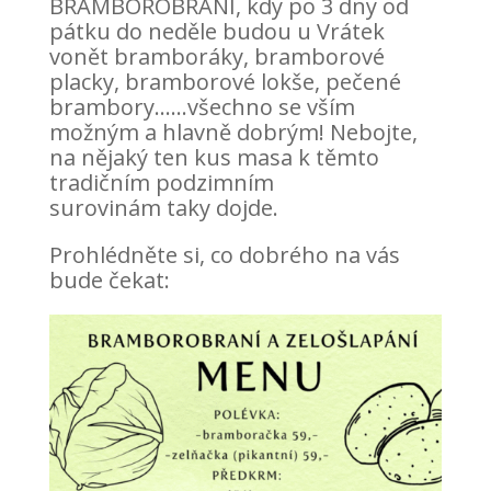
BRAMBOROBRANÍ, kdy po 3 dny od
pátku do neděle budou u Vrátek
vonět bramboráky, bramborové
placky, bramborové lokše, pečené
brambory……všechno se vším
možným a hlavně dobrým! Nebojte,
na nějaký ten kus masa k těmto
tradičním podzimním
surovinám taky dojde.
Prohlédněte si, co dobrého na vás
bude čekat: