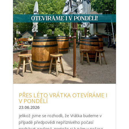
PŘES LÉTO VRÁTKA OTEVÍRÁME I
V PONDĚLÍ
23.06.2026
jelikož jsme se rozhodli, že Vrátka budeme v
případě předpovědi nepříznivého počasí
nechávat zavřená, protože si k nám v nečase