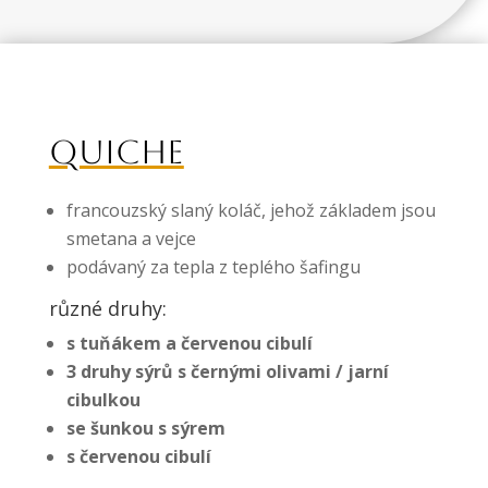
QUICHE
francouzský slaný koláč, jehož základem jsou
smetana a vejce
podávaný za tepla z teplého šafingu
různé druhy:
s tuňákem a červenou cibulí
3 druhy sýrů s černými olivami / jarní
cibulkou
se šunkou s sýrem
s červenou cibulí