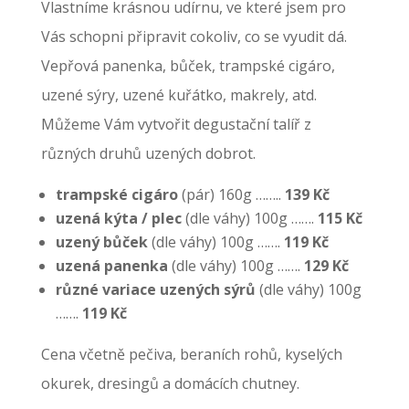
Vlastníme krásnou udírnu, ve které jsem pro
Vás schopni připravit cokoliv, co se vyudit dá.
Vepřová panenka, bůček, trampské cigáro,
uzené sýry, uzené kuřátko, makrely, atd.
Můžeme Vám vytvořit degustační talíř z
různých druhů uzených dobrot.
trampské cigáro
(pár) 160g ……..
139 Kč
uzená kýta / plec
(dle váhy) 100g …….
115 Kč
uzený bůček
(dle váhy) 100g …….
119 Kč
uzená panenka
(dle váhy) 100g …….
129 Kč
různé variace uzených sýrů
(dle váhy) 100g
…….
119 Kč
Cena včetně pečiva, beraních rohů, kyselých
okurek, dresingů a domácích chutney.