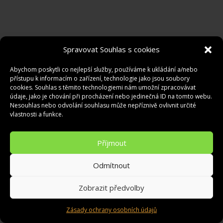
Spravovat Souhlas s cookies
Abychom poskytli co nejlepší služby, používáme k ukládání a/nebo
přístupu k informacím o zařízení, technologie jako jsou soubory
cookies. Souhlas s těmito technologiemi nám umožní zpracovávat
údaje, jako je chování při procházení nebo jedinečná ID na tomto webu.
Nesouhlas nebo odvolání souhlasu může nepříznivě ovlivnit určité
vlastnosti a funkce.
Příjmout
Odmítnout
Kontakty
Zobrazit předvolby
Zásady ochrany osobních údajů