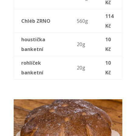
Kč
114
Chléb ZRNO
560g
Kč
houstička
10
20g
banketní
Kč
rohlíček
10
20g
banketní
Kč