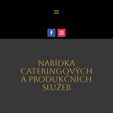
Nabídka
cateringových
a produkčních
služeb