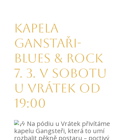
Kapela
GANSTAŘI-
blues & rock
7. 3. v sobotu
u Vrátek od
19:00
Na pódiu u Vrátek přivítáme
kapelu Gangsteři, která to umí
rozbalit pěkně postaru – poctivý