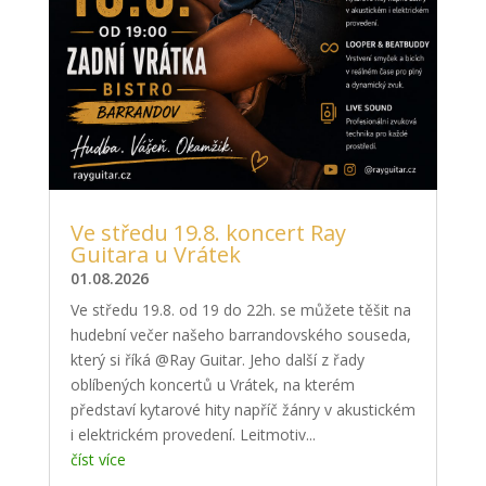
Ve středu 19.8. koncert Ray
Guitara u Vrátek
01.08.2026
Ve středu 19.8. od 19 do 22h. se můžete těšit na
hudební večer našeho barrandovského souseda,
který si říká @Ray Guitar. Jeho další z řady
oblíbených koncertů u Vrátek, na kterém
představí kytarové hity napříč žánry v akustickém
i elektrickém provedení. Leitmotiv...
číst více