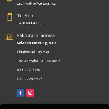
zadnivratka@centrum.cz
Telefon

+420 603 469 795
Fakturační adresa

Seladon catering, s.r.o.
Chudenická 1059/30
102 00 Praha 10 – Hostivař
IČO: 28795750
DIČ: CZ28795750