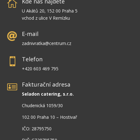
Kde nás najdete

U Akátů 20, 152 00 Praha 5
vchod z ulice V Remízku
E-mail

zadnivratka@centrum.cz
Telefon

+420 603 469 795
Fakturační adresa

Seladon catering, s.r.o.
Chudenická 1059/30
102 00 Praha 10 – Hostivař
IČO: 28795750