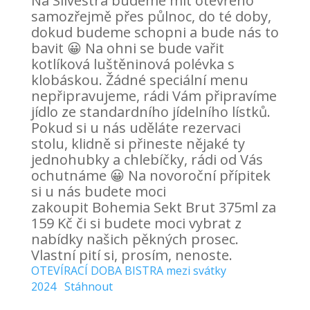
Na Silvestra budeme mít otevřeno
samozřejmě přes půlnoc, do té doby,
dokud budeme schopni a bude nás to
bavit 😀 Na ohni se bude vařit
kotlíková luštěninová polévka s
klobáskou. Žádné speciální menu
nepřipravujeme, rádi Vám připravíme
jídlo ze standardního jídelního lístků.
Pokud si u nás uděláte rezervaci
stolu, klidně si přineste nějaké ty
jednohubky a chlebíčky, rádi od Vás
ochutnáme 😀 Na novoroční přípitek
si u nás budete moci
zakoupit Bohemia Sekt Brut 375ml za
159 Kč či si budete moci vybrat z
nabídky našich pěkných prosec.
Vlastní pití si, prosím, nenoste.
OTEVÍRACÍ DOBA BISTRA mezi svátky
2024
Stáhnout