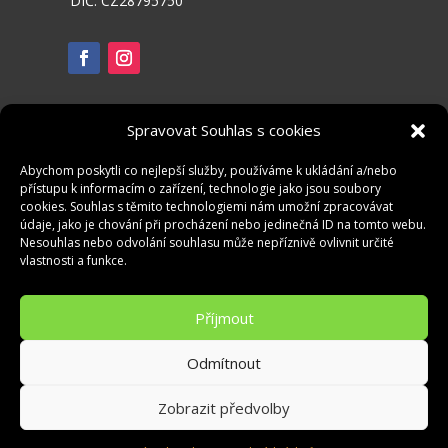
DIČ: CZ28795750
Spravovat Souhlas s cookies
Abychom poskytli co nejlepší služby, používáme k ukládání a/nebo
přístupu k informacím o zařízení, technologie jako jsou soubory
cookies. Souhlas s těmito technologiemi nám umožní zpracovávat
údaje, jako je chování při procházení nebo jedinečná ID na tomto webu.
Nesouhlas nebo odvolání souhlasu může nepříznivě ovlivnit určité
vlastnosti a funkce.
Příjmout
Zásady ochrany osobních údajů
Odmítnout
© Zadní vrátka 2026
Zobrazit předvolby