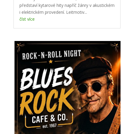
představí kytarové hity napříč žánry v akustickém
i elektrickém provedení. Leitmotiv...
číst více