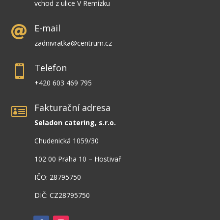
vchod z ulice V Remízku
E-mail

zadnivratka@centrum.cz
Telefon

+420 603 469 795
Fakturační adresa

Seladon catering, s.r.o.
Chudenická 1059/30
102 00 Praha 10 – Hostivař
IČO: 28795750
DIČ: CZ28795750