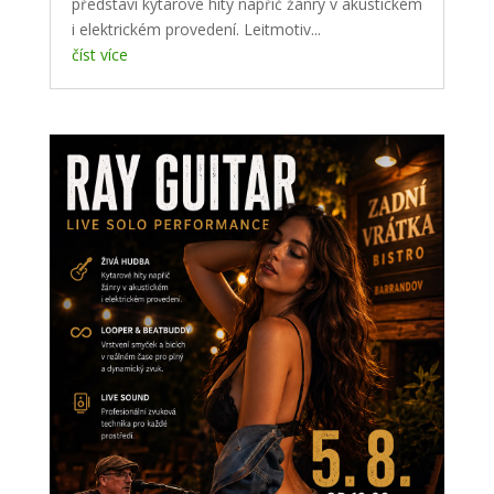
představí kytarové hity napříč žánry v akustickém
i elektrickém provedení. Leitmotiv...
číst více