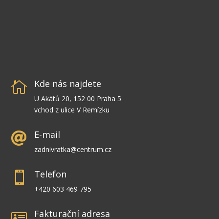
Kde nás najdete

U Akátů 20, 152 00 Praha 5
vchod z ulice V Remízku
E-mail

zadnivratka@centrum.cz
Telefon

+420 603 469 795
Fakturační adresa
