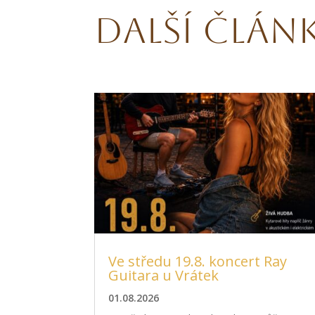
Další člán
Ve středu 19.8. koncert Ray
Guitara u Vrátek
01.08.2026