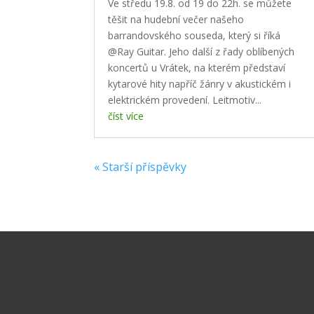
Ve středu 19.8. od 19 do 22h. se můžete
těšit na hudební večer našeho
barrandovského souseda, který si říká
@Ray Guitar. Jeho další z řady oblíbených
koncertů u Vrátek, na kterém představí
kytarové hity napříč žánry v akustickém i
elektrickém provedení. Leitmotiv...
číst více
« Starší příspěvky