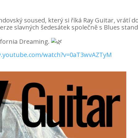
dovský soused, který si říká Ray Guitar, vrátí d
e verze slavných šedesátek společně s Blues st
ifornia Dreaming.
w.youtube.com/watch?v=0aT3wvAZTyM