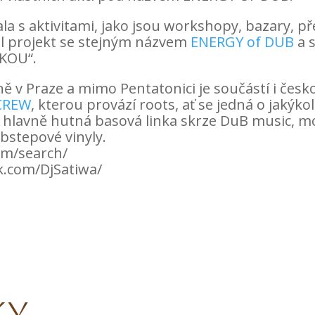
la s aktivitami, jako jsou workshopy, bazary, př
il projekt se stejným názvem
ENERGY of DUB
a s
KOU“.
ě v Praze a mimo Pentatonici je součástí i čes
 CREW
, kterou provází roots, ať se jedná o jakýko
pe hlavně hutná basová linka skrze DuB music, m
bstepové vinyly.
om/search/
k.com/DjSatiwa/
ky