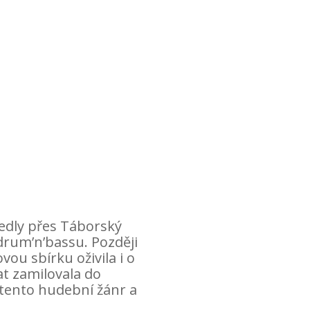
vedly přes Táborský
 drum’n’bassu. Později
ou sbírku oživila i o
at zamilovala do
o tento hudební žánr a