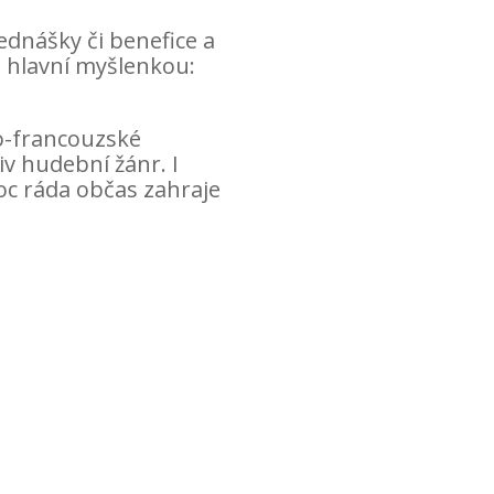
ednášky či benefice a
 hlavní myšlenkou:
ko-francouzské
liv hudební žánr. I
oc ráda občas zahraje