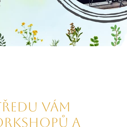
tředu Vám
rkshopů a