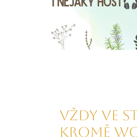
Vždy ve s
kromě wo