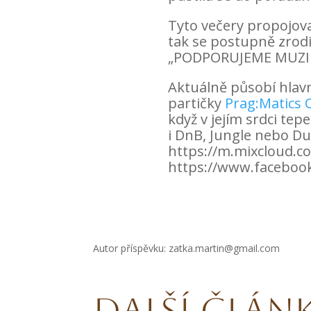
Tyto večery propojova
tak se postupně zrod
„PODPORUJEME MUZI
Aktuálně působí hlavn
partičky
Prag:Matics
když v jejím srdci te
i DnB, Jungle nebo Du
https://m.mixcloud.c
https://www.faceboo
Autor příspěvku: zatka.martin@gmail.com
Další člán