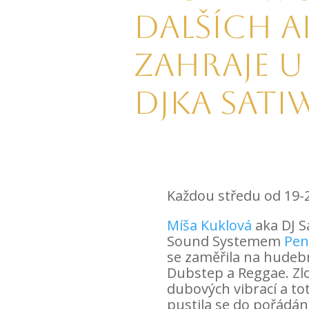
dalších a
zahraje u
Djka Sati
Každou středu od 19-
Míša Kuklová
aka DJ S
Sound Systemem
Pen
se zaměřila na hudebn
Dubstep a Reggae. Zlo
dubových vibrací a tot
pustila se do pořádá