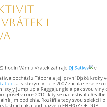
ktivit
 Vrátek i
wa
22 hodin Vám u Vrátek zahraje
DJ Satiwa
atiwa pochází z Tábora a její první Djské kroky 
tatonic
a, s kterým v roce 2007 začala se selekcí
í styly Jump up a Raggajungle a pak svou vinylov
m přišel v roce 2010, kdy se na festivalu Realbe
álně jim podlehla. Rozšířila tedy svou selekci i 
ní vlastních akcí pod názvem ENERGY OF DUB.