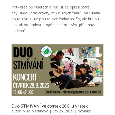
Potkali se po 10letech a řekli si, že opráší staré
hity Budou hrát covery, mix ruzných žánrů, od Plihala
po M. Cyrus.. Nejsou to sice žádný profíci, ale hrajou
jen tak pro radost Přijďte s námi strávit příjemný
hudební...
Duo STMÍVÁNÍ ve čtvrtek 28.8. u Vrátek
autor:
Míša Martinová
|
Srp 26, 2025
|
Novinky