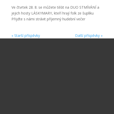
Ve čtvrtek 28. 8. se můžete těšit na DUO STMÍVÁNÍ a
jejich hosty LÁSKYMARY, kteří hrají folk ze šuplíku
Přijďte s námi strávit příjemný hudební večer
« Starší příspěvky
Další příspěvky »