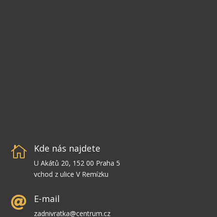
Kde nás najdete

U Akátů 20, 152 00 Praha 5
vchod z ulice V Remízku
E-mail

zadnivratka@centrum.cz