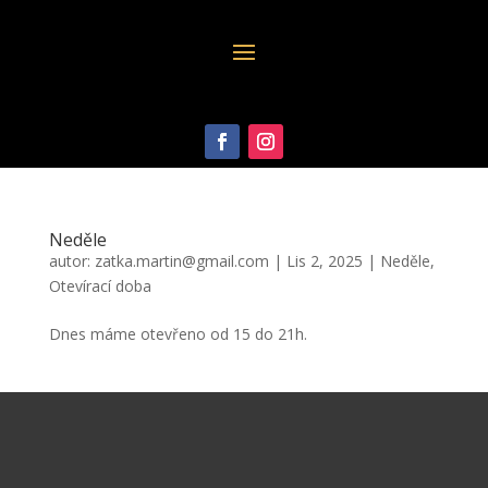
Neděle
autor:
zatka.martin@gmail.com
|
Lis 2, 2025
|
Neděle
,
Otevírací doba
Dnes máme otevřeno od 15 do 21h.