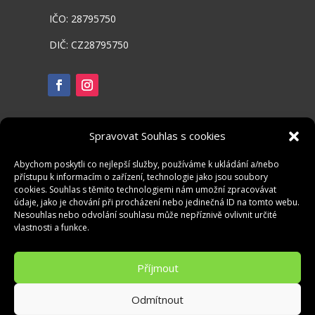
IČO: 28795750
DIČ: CZ28795750
Spravovat Souhlas s cookies
Abychom poskytli co nejlepší služby, používáme k ukládání a/nebo
přístupu k informacím o zařízení, technologie jako jsou soubory
cookies. Souhlas s těmito technologiemi nám umožní zpracovávat
údaje, jako je chování při procházení nebo jedinečná ID na tomto webu.
Nesouhlas nebo odvolání souhlasu může nepříznivě ovlivnit určité
vlastnosti a funkce.
Příjmout
Zásady ochrany osobních údajů
Odmítnout