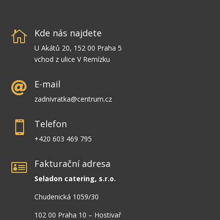
Kde nás najdete

U Akátů 20, 152 00 Praha 5
vchod z ulice V Remízku
E-mail

zadnivratka@centrum.cz
Telefon

+420 603 469 795
Fakturační adresa

Seladon catering, s.r.o.
Chudenická 1059/30
102 00 Praha 10 – Hostivař