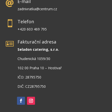
E-mail

zadnivratka@centrum.cz
Telefon

+420 603 469 795
Fakturační adresa

Seladon catering, s.r.o.
Chudenická 1059/30
102 00 Praha 10 – Hostivař
IČO: 28795750
DIČ: CZ28795750