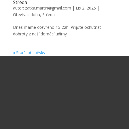
Středa
autor:
zatka.martin@gmail.com
|
Lis 2, 2025
|
Otevírací doba
,
Středa
Dnes máme otevřeno 15-22h. Přijďte ochutnat
dobroty z naší domácí udírny.
« Starší příspěvky