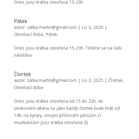
Dnes jsou Vrátka otevřena 15-23h.
Pátek
autor:
zatka.martin@gmail.com
|
Lis 2, 2025
|
Otevírací doba
,
Pátek
Dnes jsou Vrátka otevřena 15-23h. Těšíme se na Vaši
návštěvu.
Čtvrtek
autor:
zatka.martin@gmail.com
|
Lis 2, 2025
|
Čtvrtek
,
Otevírací doba
Dnes jsou Vrátka otevřena od 15 do 22h. Ve
venkovním altánu se jako každý čtvrtek bude hrát od
19h. na kytary, novým příchozím pěvcům či
muzikantům jsou Vrátka otevřená 😉