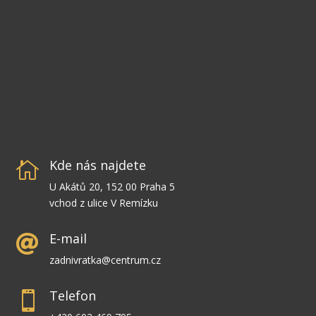
Kde nás najdete

U Akátů 20, 152 00 Praha 5
vchod z ulice V Remízku
E-mail

zadnivratka@centrum.cz
Telefon
