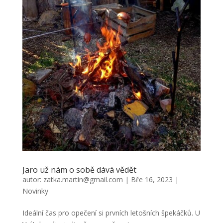
Jaro už nám o sobě dává vědět
autor:
zatka.martin@gmail.com
|
Bře 16, 2023
|
Novinky
Ideální čas pro opečení si prvních letošních špekáčků. U