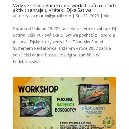
Vždy ve středu Vám kromě workshopů a dalších
aktivit zahraje u Vrátek i Djka Satiwa
autor:
zatka.martin@gmail.com
|
Srp 22, 2023
|
Akce
Každou středu od 19-22 hodin Vám u Vrátek zahraje DJ
Satiwa Míša Kuklová aka DJ Satiwa pochází z Tábora a
její první Djské kroky vedly přes Táborský Sound
Systemem Pentatonica, s kterým v roce 2007 začala
se selekcí drum’n’bassu. Později se zaměřila na
hudební styly...